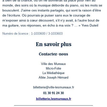
a bien de la chance, où on ne donnerait sa place pour rien au 
monde, des soirs où la musique déborde du piano, où les mots se 
bousculent. J’aime ces instants partagés, qui sont la raison d’être 
de l’écriture. Où pourrais-je puiser sans eux le courage de 
m’exposer ainsi à cœur découvert, s’il n’y avait, à l’autre bout de 
ma guitare, vos réponses, en écho à ma voix ? … » Yves Duteil
Numéro de licence : 1-1033600 / 3-1033603
En savoir plus
Contactez-nous
Ville des Mureaux
Micro-Folie
La Médiathèque
Allée Joseph Hémard
billetterie@ville-lesmureaux.fr
01 30 91 24 30
billetterie.lesmureaux.fr